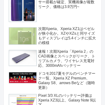
サー搭載が確定、実機画像が複数
リーク、価格は3.9万円~
次期Xperia、Xperia XZ1はベゼル
が狭小化か。XZやXZsと同サイズ
もディスプレイは5.4インチに拡大
の模様
速報！次期Xperia「Xperia 2」の
CAD画像とスペックがリーク、ト
リプルカメラ、ワイヤレス充電対
応、3000mAhバッテリー
ドコモ2017夏モデルのベンチマー
ク一覧、Xperia XZ Premium、
Galaxy S8、arrows Beなど（随時
更新）
Pixel 3/3 XLのバッテリー評価は
Xperia XZ3以上、Galaxy Note 9以
下