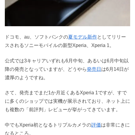
ドコモ、au、ソフトバンクの
夏モデル新作
としてリリー
スされるソニーモバイルの新型Xperia、Xperia 1。
公式では3キャリアいずれも6月中旬、あるいは6月中旬以
降の発売となっていますが、どうやら
発売日
は6月14日が
濃厚のようですね。
さて、発売までまだ1か月近くあるXperia 1ですが、すで
に多くのショップでは実機が展示されており、ネット上に
も複数の「前評判」レビューが挙がってきています。
中でもXperia初となるトリプルカメラの
評価
は非常にきに
なるところ。