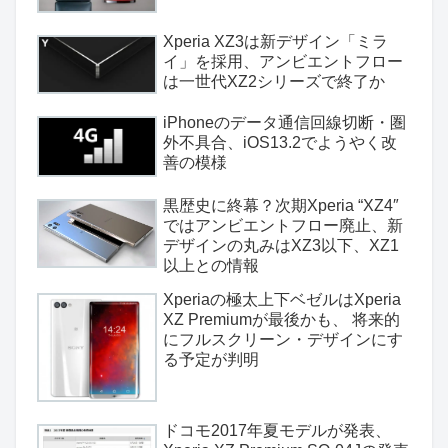
Xperia XZ3は新デザイン「ミラ
イ」を採用、アンビエントフロー
は一世代XZ2シリーズで終了か
iPhoneのデータ通信回線切断・圏
外不具合、iOS13.2でようやく改
善の模様
黒歴史に終幕？次期Xperia “XZ4″
ではアンビエントフロー廃止、新
デザインの丸みはXZ3以下、XZ1
以上との情報
Xperiaの極太上下ベゼルはXperia
XZ Premiumが最後かも、 将来的
にフルスクリーン・デザインにす
る予定が判明
ドコモ2017年夏モデルが発表、