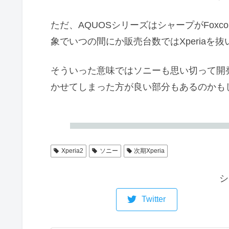
ただ、AQUOSシリーズはシャープがFox
象でいつの間にか販売台数ではXperiaを
そういった意味ではソニーも思い切って開発
かせてしまった方が良い部分もあるのかも
Xperia2
ソニー
次期Xperia
シ
Twitter