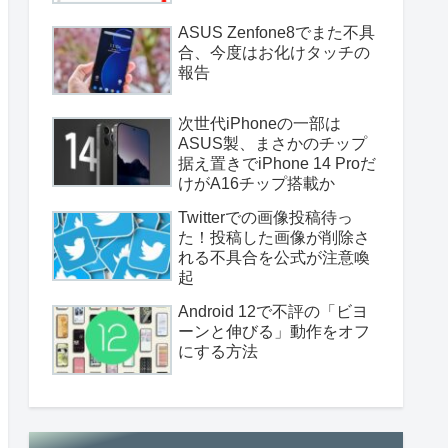
ASUS Zenfone8でまた不具
合、今度はお化けタッチの
報告
次世代iPhoneの一部は
ASUS製、まさかのチップ
据え置きでiPhone 14 Proだ
けがA16チップ搭載か
Twitterでの画像投稿待っ
た！投稿した画像が削除さ
れる不具合を公式が注意喚
起
Android 12で不評の「ビヨ
ーンと伸びる」動作をオフ
にする方法