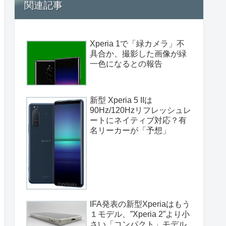
関連記事
Xperia 1で「緑カメラ」不
具合か、撮影した画像が緑
一色になるとの報告
新型 Xperia 5 IIは
90Hz/120Hzリフレッシュレ
ートにネイティブ対応？有
名リーカーが「予想」
IFA発表の新型Xperiaはもう
１モデル、”Xperia 2”より小
さい「コンパクト」モデル