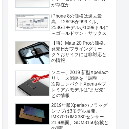
が存在か
iPhone 8の価格は過去最
高、128GBが999ドル、
258GBモデルが1099ドルに
－ゴールドマン・サックス
【噂】Mate 20 Proの価格、
発売日がフライングリー
ク？おサイフには非対応と
の情報
ソニー、2019 新型Xperiaの
リリース戦略を「調整」、
次期コンパクトXperiaやプ
レミアムモデルは”まだ先”
との情報
2019年版Xperiaのフラッグ
シップは3モデル展開、
IMX700+IMX380センサー、
21:9画面、SDM8150搭載と
の”噂”