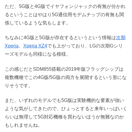
ただ、5G版と4G版でイヤフォンジャックの有無が分かれ
るということはやはり5G通信用モデムチップの有無も関
係しているような気もします。
ちなみに4G版と5G版が存在するというという情報は
次期
Xperia
、
Xperia XZ4
でも上がっており、LGの次期Gシリ
ーズモデルも同様になる模様。
この感じだとSDM855搭載の2019年版フラッグシップは
複数機種でこの4G版/5G版の両方を展開するという形にな
りそうです。
また、いずれのモデルでも5G版は実験機的な要素が強い
ような気がしてきたので、ひょっとすると来年いっぱいく
らいは無理して5G対応機種を買わないほうが無難なのか
もしれませんね。