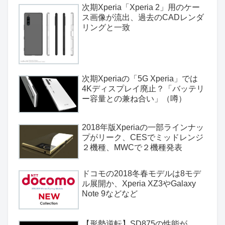
次期Xperia「Xperia 2」用のケー
ス画像が流出、過去のCADレンダ
リングと一致
次期Xperiaの「5G Xperia」では
4Kディスプレイ廃止？「バッテリ
ー容量との兼ね合い」（噂）
2018年版Xperiaの一部ラインナッ
プがリーク、CESでミッドレンジ
２機種、MWCで２機種発表
ドコモの2018冬春モデルは8モデ
ル展開か、Xperia XZ3やGalaxy
Note 9などなど
【形勢逆転】SD875の性能が