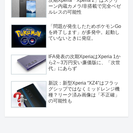
次期Xperia「Xperia 2」はスクリ
ーン内蔵カメラ/非搭載で完全ベゼ
ルレスの可能性
「問題が発生したためポケモンGo
を終了します」が多発中。起動し
ていないときに発症。
IFA発表の次期XperiaはXperia 1か
ら2～3万円安い廉価版に、「次世
代」にあらず
新説：新型Xperia “XZ4″はフラッ
グシップではなくミッドレンジ機
種？リーク済み画像は「不正確」
の可能性も