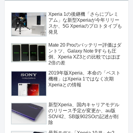
Xperia 1の後継機「さらにプレミ
アム」な新型Xperiaが今年リリー
スか、5G Xperiaのプロトタイプも
発見
Mate 20 Proのバッテリー評価はダ
ントツ、Galaxy Note 9すらも圧
倒、Xperia XZ3との比較ではほぼ
2倍の差
2019年版Xperia、本命の「ベスト
機種」はXperia 1ではなく次期
Xperiaとの情報
新型Xperia、国内キャリアモデル
のリリース予定が変更か、au版
SOV42、SB版902SOの記述が削
除
最新モデル「Xperia 10 III」か?