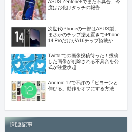
ASUS Zenfone8でまた不具合、今
度はお化けタッチの報告
次世代iPhoneの一部はASUS製、
まさかのチップ据え置きでiPhone
14 ProだけがA16チップ搭載か
Twitterでの画像投稿待った！投稿
した画像が削除される不具合を公
式が注意喚起
Android 12で不評の「ビヨーンと
伸びる」動作をオフにする方法
関連記事