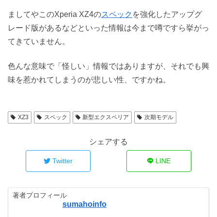
ましてやこのXperia XZ4の
スペック
を強化したアップグ
レード版があるなどといった情報は今まで噂ですら挙がっ
てきていません。
色んな意味で「怪しい」情報ではありますが、それでも興
味を惹かれてしまうのが悲しい性、ですかね。
XZ3
スペック
新型エクスペリア
次期モデル
シェアする
Twitter
LINE
著者プロフィール
sumahoinfo