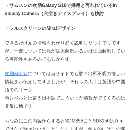
・サムスンの次期Galaxy S10で採用と言われているIn
display Camera（穴空きディスプレイ）も検討
・フルスクリーンのMiraiデザイン
できるだけ元の情報をわかり易く説明したつもでりです
が、一部については私が拡大解釈あるいは歪曲解釈してい
る可能性もあるのであしからず。
次期Xperia
については当サイトでも散々出所不明の怪しい
情報をお伝えしてきましたが、それらの大半は英語や中国
語でのリーク。
噂レベルとは言え日本語でこういった情報がでてくるのは
非常に稀です。
ちなみにこの内容からするとSDM855ことSD8150は7nm
ではなく5nmということになりますが、個人的にはこの部