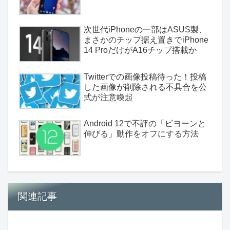
次世代iPhoneの一部はASUS製、
まさかのチップ据え置きでiPhone
14 ProだけがA16チップ搭載か
Twitterでの画像投稿待った！投稿
した画像が削除される不具合を公
式が注意喚起
Android 12で不評の「ビヨーンと
伸びる」動作をオフにする方法
関連記事