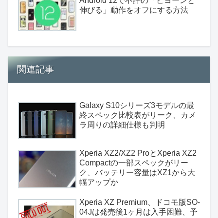
Android 12で不評の「ビヨーンと
伸びる」動作をオフにする方法
関連記事
Galaxy S10シリーズ3モデルの最
終スペック比較表がリーク、カメ
ラ周りの詳細仕様も判明
Xperia XZ2/XZ2 ProとXperia XZ2
Compactの一部スペックがリー
ク、バッテリー容量はXZ1から大
幅アップか
Xperia XZ Premium、ドコモ版SO-
04Jは発売後1ヶ月は入手困難、予