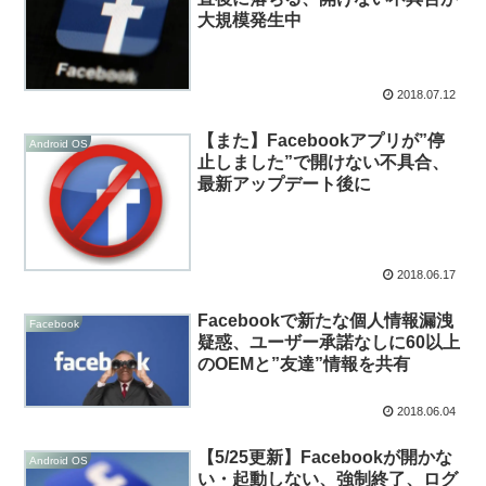
大規模発生中
2018.07.12
【また】Facebookアプリが”停
Android OS
止しました”で開けない不具合、
最新アップデート後に
2018.06.17
Facebookで新たな個人情報漏洩
Facebook
疑惑、ユーザー承諾なしに60以上
のOEMと”友達”情報を共有
2018.06.04
【5/25更新】Facebookが開かな
Android OS
い・起動しない、強制終了、ログ