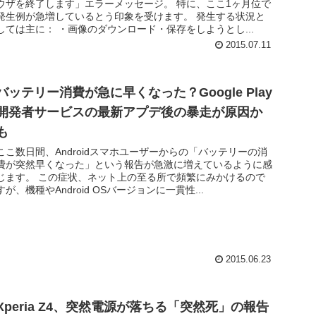
ウザを終了します」エラーメッセージ。 特に、ここ1ヶ月位で
発生例が急増しているとう印象を受けます。 発生する状況と
しては主に： ・画像のダウンロード・保存をしようとし...
2015.07.11
バッテリー消費が急に早くなった？Google Play
開発者サービスの最新アプデ後の暴走が原因か
も
ここ数日間、Androidスマホユーザーからの「バッテリーの消
費が突然早くなった」という報告が急激に増えているように感
じます。 この症状、ネット上の至る所で頻繁にみかけるので
すが、機種やAndroid OSバージョンに一貫性...
2015.06.23
Xperia Z4、突然電源が落ちる「突然死」の報告