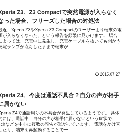
Xperia Z3、Z3 Compactで突然電源が入らなく
なった場合、フリーズした場合の対処法
最近、Xperia Z3やXperia Z3 Compactのユーザーより端末の電
源が入らなくなった、という報告を頻繁に見かけます。 場合
によっては、充電中に発生し、充電ケーブルを抜いても開かう
充電ランプが点灯したままで端末が...
2015.07.27
Xperia Z4、今度は通話不具合？自分の声が相手
に届かない
Xperia Z4で通話周りの不具合が発生しているようです。 具体
的には、通話中、自分の声が相手に届かないという症状で、
2chなどを中心に複数の報告が挙がっています。 電話をかけ直
したり、端末を再起動することで一...