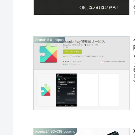
Android 5.0 Lollipop
Xperia Z4 SO-03G docomo