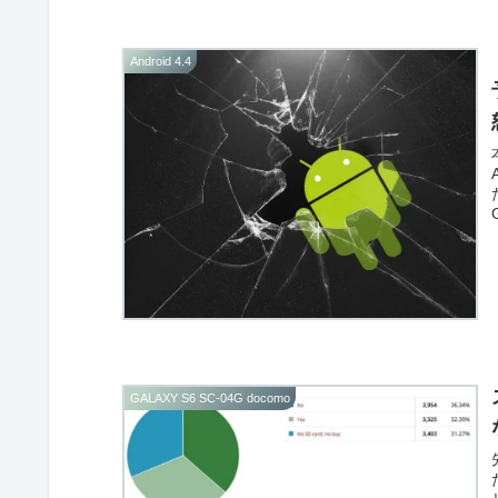
Android 4.4
GALAXY S6 SC-04G docomo