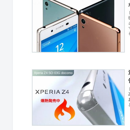
Xperia Z4 SO-03G docomo