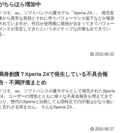
がちらほら増加中
ドコモ、au、ソフトバンクの夏モデル「Xperia Z4」。 発売直
後から異常な発熱とそれに伴うパフォーマンス低下などが報告
されていますが、何日か使用後に発熱が治まってきてパフォー
マンスが安定してきたというポジティブな評価も出てきてい
る...
2015.06.22
満身創痍？Xperia Z4で発生している不具合報
告・不満評価まとめ
ドコモ、au、ソフトバンクの夏モデルとして発売されたXperia
Z4。 ユーザーの増加とともに様々な不具合報告も増えてきて
おり、歴代のXperiaと比較しても現時点での評価はかなり低い
と言わざる得ません。 そんなXperia Z4...
2015.06.17