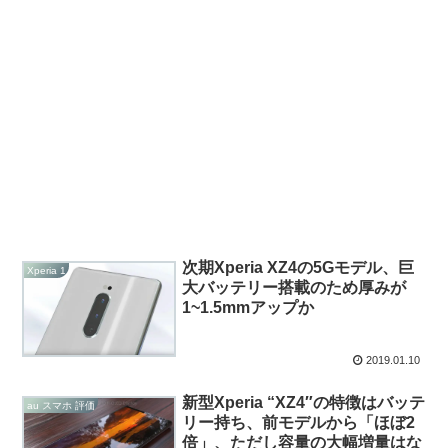
次期Xperia XZ4の5Gモデル、巨
Xperia 1
大バッテリー搭載のため厚みが
1~1.5mmアップか
2019.01.10
新型Xperia “XZ4″の特徴はバッテ
au スマホ 評価
リー持ち、前モデルから「ほぼ2
倍」、ただし容量の大幅増量はな