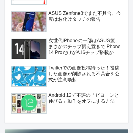
ASUS Zenfone8でまた不具合、今
度はお化けタッチの報告
次世代iPhoneの一部はASUS製、
まさかのチップ据え置きでiPhone
14 ProだけがA16チップ搭載か
Twitterでの画像投稿待った！投稿
した画像が削除される不具合を公
式が注意喚起
Android 12で不評の「ビヨーンと
伸びる」動作をオフにする方法