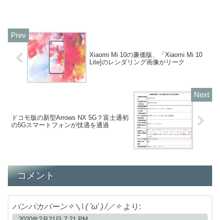
Xiaomi Mi 10の廉価版、「Xiaomi Mi 10
Lite]のレンダリング画像がリーク
ドコモ版の新型Arrows NX 5G？富士通初
の5Gスマートフォンが技適を通過
コメント
パンパカパーン✧＼\ ( 'ω' ) /／✧
より:
2020年2月21日 7:21 PM