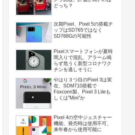
どっち？
次期Pixel、Pixel 5の搭載チ
ップはSD765ではなく
SD768Gの可能性
Pixelスマートフォンが夏時
間入りで混乱、アラーム鳴
らず危うく新型コロナワク
チンを逃しそうに
やはり３つ目のPixel 3は実
在、SDM710搭載で
Foxconn製、Pixel 3 Liteも
しくは”Mini”か
Pixel 4の空中ジェスチャー
機能、発売時は使用不可、
来年春から使用可能に