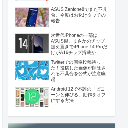
ASUS Zenfone8でまた不具
合、今度はお化けタッチの
報告
次世代iPhoneの一部は
ASUS製、まさかのチップ
据え置きでiPhone 14 Proだ
けがA16チップ搭載か
Twitterでの画像投稿待っ
た！投稿した画像が削除さ
れる不具合を公式が注意喚
起
Android 12で不評の「ビヨ
ーンと伸びる」動作をオフ
にする方法