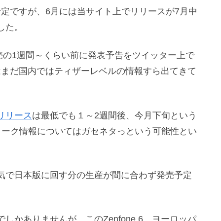
ース予定ですが、6月には当サイト上でリリースが7月中
した。
売の1週間～くらい前に発表予告をツイッター上で
いてはまだ国内ではティザーレベルの情報すら出てきて
リリース
は最低でも１～2週間後、今月下旬という
リーク情報についてはガセネタっという可能性とい
気で日本版に回す分の生産が間に合わず発売予定
かありませんが、このZenfone 6、ヨーロッパ