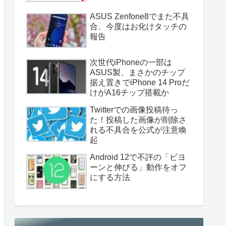
ASUS Zenfone8でまた不具
合、今度はお化けタッチの
報告
次世代iPhoneの一部は
ASUS製、まさかのチップ
据え置きでiPhone 14 Proだ
けがA16チップ搭載か
Twitterでの画像投稿待っ
た！投稿した画像が削除さ
れる不具合を公式が注意喚
起
Android 12で不評の「ビヨ
ーンと伸びる」動作をオフ
にする方法