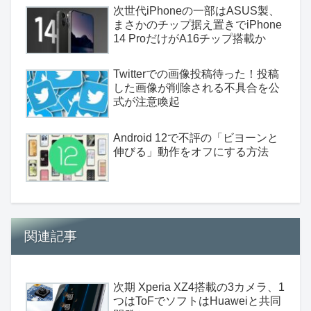
次世代iPhoneの一部はASUS製、
まさかのチップ据え置きでiPhone
14 ProだけがA16チップ搭載か
Twitterでの画像投稿待った！投稿
した画像が削除される不具合を公
式が注意喚起
Android 12で不評の「ビヨーンと
伸びる」動作をオフにする方法
関連記事
次期 Xperia XZ4搭載の3カメラ、1
つはToFでソフトはHuaweiと共同