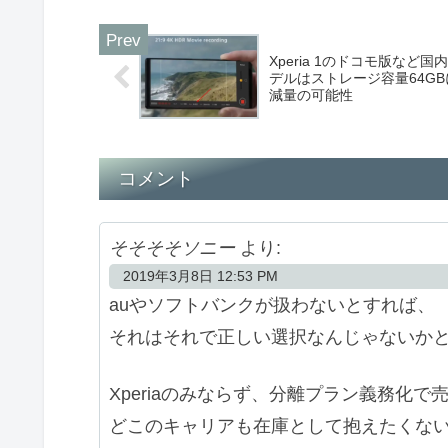
Xperia 1のドコモ版など国
デルはストレージ容量64GB
減量の可能性
コメント
そそそそソニー
より:
2019年3月8日 12:53 PM
auやソフトバンクが扱わないとすれば、
それはそれで正しい選択なんじゃないか
Xperiaのみならず、分離プラン義務化
どこのキャリアも在庫として抱えたくな