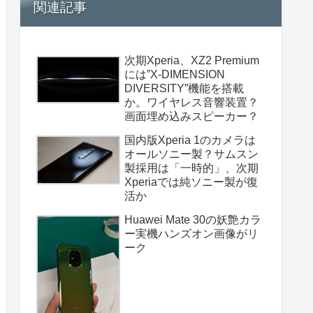
関連記事
次期Xperia、XZ2 Premium
には”X-DIMENSION
DIVERSITY”機能を搭載
か。ワイヤレス音響装置？
画面埋め込みスピーカー？
国内版Xperia 1のカメラは
オールソニー製？サムスン
製採用は「一時的」、次期
Xperiaでは純ソニー製が復
活か
Huawei Mate 30の妖艶カラ
ー実機ハンズオン画像がリ
ーク