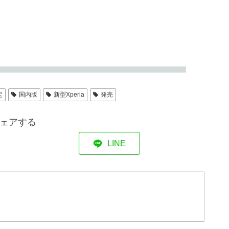
定
国内版
新型Xperia
発売
ェアする
LINE