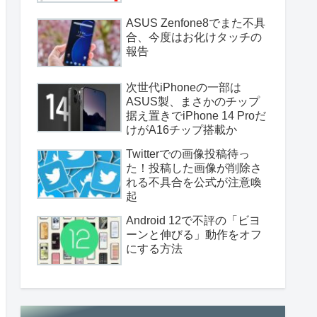
ASUS Zenfone8でまた不具
合、今度はお化けタッチの
報告
次世代iPhoneの一部は
ASUS製、まさかのチップ
据え置きでiPhone 14 Proだ
けがA16チップ搭載か
Twitterでの画像投稿待っ
た！投稿した画像が削除さ
れる不具合を公式が注意喚
起
Android 12で不評の「ビヨ
ーンと伸びる」動作をオフ
にする方法