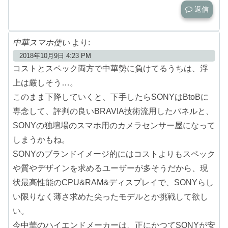
返信
中華スマホ使い
より:
2018年10月9日 4:23 PM
コストとスペック両方で中華勢に負けてるうちは、浮
上は厳しそう…。
このまま下降していくと、下手したらSONYはBtoBに
専念して、評判の良いBRAVIA技術流用したパネルと、
SONYの独壇場のスマホ用のカメラセンサー屋になって
しまうかもね。
SONYのブランドイメージ的にはコストよりもスペック
や質やデザインを求めるユーザーが多そうだから、現
状最高性能のCPU&RAM&ディスプレイで、SONYらし
い限りなく薄さ求めた尖ったモデルとか挑戦して欲し
い。
今中華のハイエンドメーカーは、正にかつてSONYが安