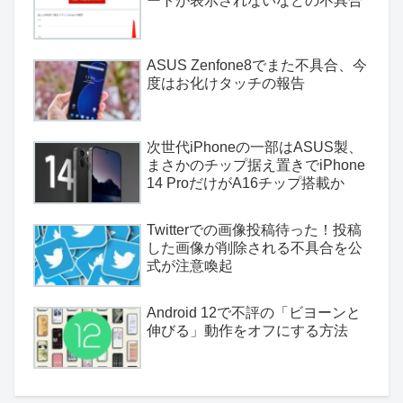
ートが表示されないなどの不具合
ASUS Zenfone8でまた不具合、今
度はお化けタッチの報告
次世代iPhoneの一部はASUS製、
まさかのチップ据え置きでiPhone
14 ProだけがA16チップ搭載か
Twitterでの画像投稿待った！投稿
した画像が削除される不具合を公
式が注意喚起
Android 12で不評の「ビヨーンと
伸びる」動作をオフにする方法