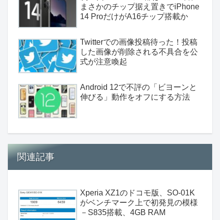
まさかのチップ据え置きでiPhone
14 ProだけがA16チップ搭載か
Twitterでの画像投稿待った！投稿
した画像が削除される不具合を公
式が注意喚起
Android 12で不評の「ビヨーンと
伸びる」動作をオフにする方法
関連記事
Xperia XZ1のドコモ版、SO-01K
がベンチマーク上で初発見の模様
－S835搭載、4GB RAM