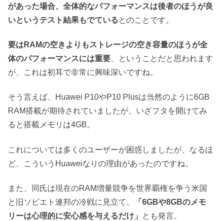
があった場合、全体的なパフォーマンスは後者のほうが良
いというテスト結果もでている
とのことです。
要はRAMの空きよりもストレージの空き容量のほうが全
体のパフォーマンスには重要
、ということだと思われます
が、これは初耳で非常に興味深いですね。
そう言えば、Huawei P10やP10 Plusは当然のように6GB
RAM搭載が期待されていましたが、いざフタを開けてみ
ると搭載メモリは4GB。
これについては多くのユーザーが困惑しましたが、なるほ
ど、こういうHuaweiなりの理由があったのですね。
また、同氏は現在のRAM増量競争を世界覇権を争う米国
と旧ソビエト連邦の冷戦に見立て、
「6GBや8GBのメモ
リーは心理的に安心感を与えるだけ」
とも発言。