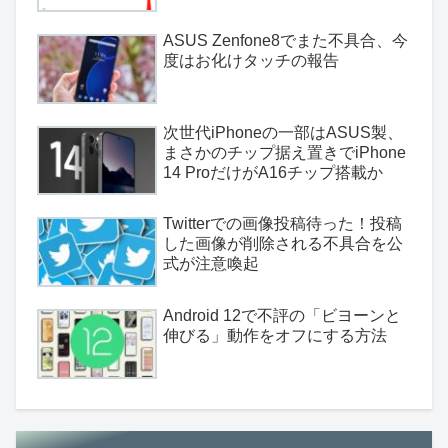
ASUS Zenfone8でまた不具合、今
度はお化けタッチの報告
次世代iPhoneの一部はASUS製、
まさかのチップ据え置きでiPhone
14 ProだけがA16チップ搭載か
Twitterでの画像投稿待った！投稿
した画像が削除される不具合を公
式が注意喚起
Android 12で不評の「ビヨーンと
伸びる」動作をオフにする方法