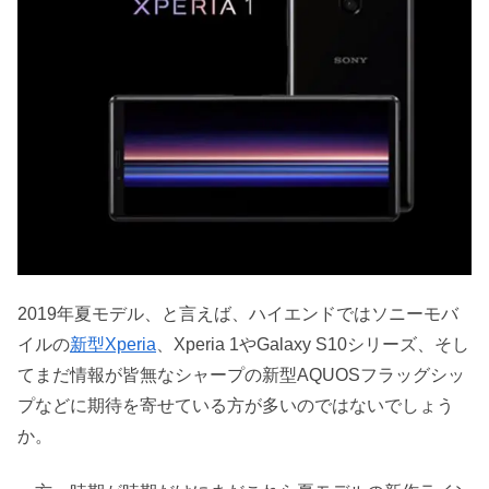
2019年夏モデル、と言えば、ハイエンドではソニーモバ
イルの
新型Xperia
、Xperia 1やGalaxy S10シリーズ、そし
てまだ情報が皆無なシャープの新型AQUOSフラッグシッ
プなどに期待を寄せている方が多いのではないでしょう
か。