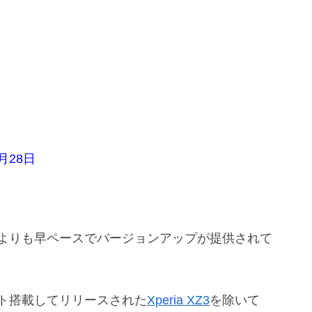
1月28日
.0よりも早ペースでバージョンアップが提供されて
ォルト搭載してリリースされた
Xperia XZ3
を除いて