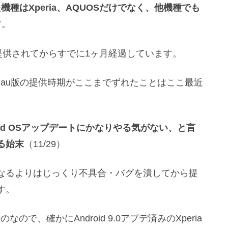
れた機種はXperia、AQUOSだけでなく、他機種でも
す。
デが提供されてからすでに1ヶ月経過しています。
とau版の提供時期がここまでずれたことはここ最近
droid OSアップデートにかなりやる気がない、と言
る始末
（11/29）
なるよりはじっくり不具合・バグを潰してから提
す。
で、確かにAndroid 9.0アプデ済みのXperia