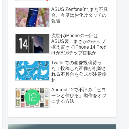
ASUS Zenfone8でまた不具
合、今度はお化けタッチの
報告
次世代iPhoneの一部は
ASUS製、まさかのチップ
据え置きでiPhone 14 Proだ
けがA16チップ搭載か
Twitterでの画像投稿待っ
た！投稿した画像が削除さ
れる不具合を公式が注意喚
起
Android 12で不評の「ビヨ
ーンと伸びる」動作をオフ
にする方法