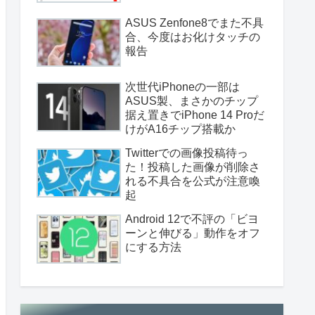
ASUS Zenfone8でまた不具
合、今度はお化けタッチの
報告
次世代iPhoneの一部は
ASUS製、まさかのチップ
据え置きでiPhone 14 Proだ
けがA16チップ搭載か
Twitterでの画像投稿待っ
た！投稿した画像が削除さ
れる不具合を公式が注意喚
起
Android 12で不評の「ビヨ
ーンと伸びる」動作をオフ
にする方法