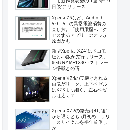
コモ新作発表会の”1週間~10
日後”にリリース
Xperia Z5など、Android
5.0、5.1の異常電池消費の
直し方。「使用履歴へアク
セスするアプリ」のオフが
原因かも
新型Xperia “XZ4″はドコモ
版とau版が先行リリース、
6GB RAM+128GBストレー
ジ搭載との噂
Xperia XZ4の実機とされる
画像がリーク、上下ベゼル
はXZ3より細く、左右ベゼ
ルは太く？
Xperia XZ2の発売は4月後半
から遅くとも6月初め、リリ
ースサイクルを半年前倒し
か