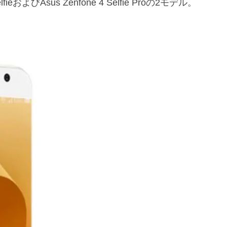
eおよびAsus Zenfone 4 Selfie Proの2モデル。