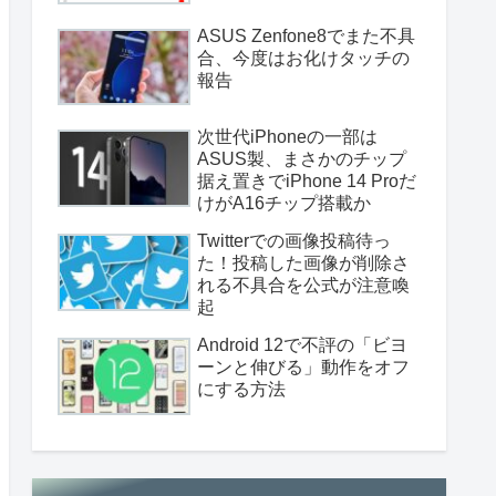
ASUS Zenfone8でまた不具
合、今度はお化けタッチの
報告
次世代iPhoneの一部は
ASUS製、まさかのチップ
据え置きでiPhone 14 Proだ
けがA16チップ搭載か
Twitterでの画像投稿待っ
た！投稿した画像が削除さ
れる不具合を公式が注意喚
起
Android 12で不評の「ビヨ
ーンと伸びる」動作をオフ
にする方法