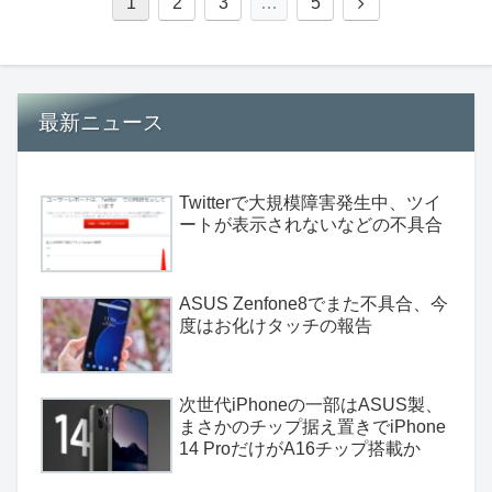
1
2
3
…
5
最新ニュース
Twitterで大規模障害発生中、ツイ
ートが表示されないなどの不具合
ASUS Zenfone8でまた不具合、今
度はお化けタッチの報告
次世代iPhoneの一部はASUS製、
まさかのチップ据え置きでiPhone
14 ProだけがA16チップ搭載か