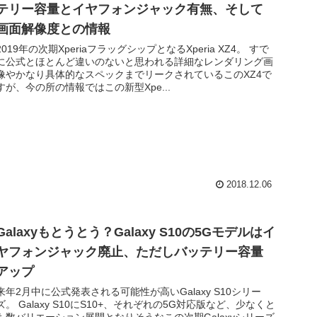
テリー容量とイヤフォンジャック有無、そして
画面解像度との情報
2019年の次期XperiaフラッグシップとなるXperia XZ4。 すで
に公式とほとんど違いのないと思われる詳細なレンダリング画
像やかなり具体的なスペックまでリークされているこのXZ4で
すが、今の所の情報ではこの新型Xpe...
2018.12.06
Galaxyもとうとう？Galaxy S10の5Gモデルはイ
ヤフォンジャック廃止、ただしバッテリー容量
アップ
来年2月中に公式発表される可能性が高いGalaxy S10シリー
ズ。 Galaxy S10にS10+、それぞれの5G対応版など、少なくと