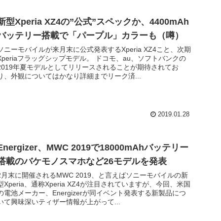
新型Xperia XZ4の”公式”スペックか、4400mAh
バッテリー搭載で「パープル」カラーも（噂）
ソニーモバイルが来月末に公式発表するXperia XZ4こと、次期
Xperiaフラッグシップモデル。 ドコモ、au、ソフトバンクの
2019年夏モデルとしてリリースされることが期待されてお
り、外観についてはかなり詳細までリーク済...
2019.01.28
Energizer、MWC 2019で18000mAhバッテリー
搭載のバケモノスマホなど26モデルを発表
2月末に開催されるMWC 2019、と言えばソニーモバイルの新
型Xperia、通称Xperia XZ4が注目されていますが、今回、米国
の電池メーカー、Energizerが同イベント発表する新製品につ
いて興味深いティザー情報が上がって...