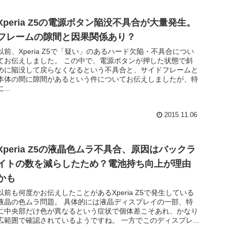
Xperia Z5の電源ボタン陥没不具合が大量発生。
フレームの隙間と因果関係あり？
以前、Xperia Z5で「疑い」のあるハード欠陥・不具合につい
てお伝えしました。 この中で、電源ボタンが押した状態で斜
めに陥没して戻らなくなるという不具合と、サイドフレームと
本体の間に隙間があるという件についてお伝えしましたが、特
に...
2015.11.06
Xperia Z5の液晶色ムラ不具合、原因はバックラ
イトの数を減らしたため？電池持ち向上が理由
かも
以前も何度かお伝えしたことがあるXperia Z5で発生している
液晶の色ムラ問題。 具体的には液晶ディスプレイの一部、特
に中央部だけ色が異なるという症状で個体差こそあれ、かなり
広範囲で確認されているようですね。 一方でこのディスプレ...