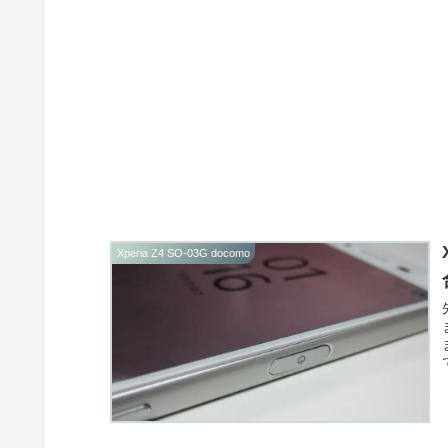
Xperia Z4 SO-03G docomo