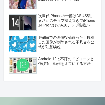
次世代iPhoneの一部はASUS製、
まさかのチップ据え置きでiPhone
14 ProだけがA16チップ搭載か
Twitterでの画像投稿待った！投稿
した画像が削除される不具合を公
式が注意喚起
Android 12で不評の「ビヨーンと
伸びる」動作をオフにする方法