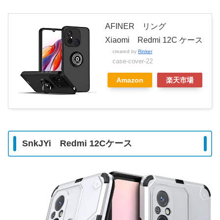
AFINER リング
Xiaomi Redmi 12C ケース
created by
Rinker
case-cover-22
Amazon
楽天市場
SnkJYi Redmi 12Cケース