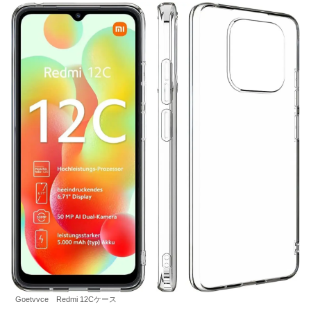
Goetvvce Redmi 12Cケース