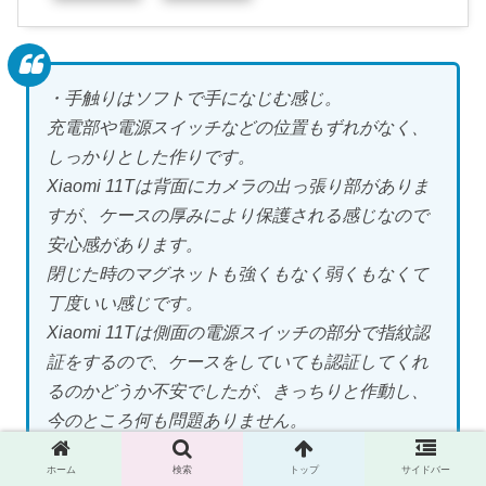
・手触りはソフトで手になじむ感じ。
充電部や電源スイッチなどの位置もずれがなく、
しっかりとした作りです。
Xiaomi 11Tは背面にカメラの出っ張り部がありま
すが、ケースの厚みにより保護される感じなので
安心感があります。
閉じた時のマグネットも強くもなく弱くもなくて
丁度いい感じです。
Xiaomi 11Tは側面の電源スイッチの部分で指紋認
証をするので、ケースをしていても認証してくれ
るのかどうか不安でしたが、きっちりと作動し、
今のところ何も問題ありません。
適当な値段で十分な品質だと思います。
ホーム
検索
トップ
サイドバー