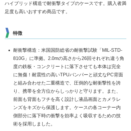
ハイブリッド構造で耐衝撃タイプのケースです。購入者満
足度も高いおすすめ商品です。
特徴
耐衝撃構造：米国国防総省の耐衝撃試験「MIL-STD-
810G」に準拠。2.0mの高さから26回それぞれ違う角
度の鉄板・コンクリートに落下させても本体は完全
に無傷！耐震性の高いTPUバンパーと頑丈なPC背面
と組み合わせた二重構造で、圧倒的な耐衝撃性を誇
り、携帯を全方位からしっかりと守ります。また、
前面も背面もフチを高く設計し液晶画面とカメラレ
ンズをキズから保護します。ケースの各コーナー内
側部分に落下時の衝撃を効率よく吸収するための技
術を採用しました。