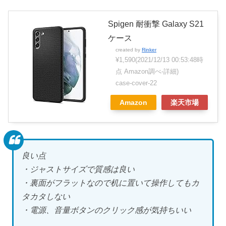
Spigen 耐衝撃 Galaxy S21
ケース
created by
Rinker
¥1,590
(2021/12/13 00:53:48時
点 Amazon調べ-
詳細)
case-cover-22
Amazon
楽天市場
良い点
・ジャストサイズで質感は良い
・裏面がフラットなので机に置いて操作してもカ
タカタしない
・電源、音量ボタンのクリック感が気持ちいい