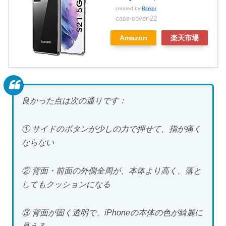
created by
Rinker
case-cover-22
Amazon
楽天市場
良かった点は次の通りです：
① サイドのボタンが少しの力で押せて、指が痛く
ならない
② 背面・前面の外側全周が、本体より高く、落と
してもクッションになる
③ 背面が固く透明で、iPhoneの本体の色が綺麗に