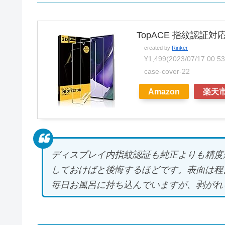
TopACE 指紋認証対応 G
created by
Rinker
¥1,499
(2023/07/17 00
case-cover-22
Amazon
楽天
ディスプレイ内指紋認証も純正よりも精度
しておけばと後悔するほどです。表面は程
毎日お風呂に持ち込んでいますが、剥がれ